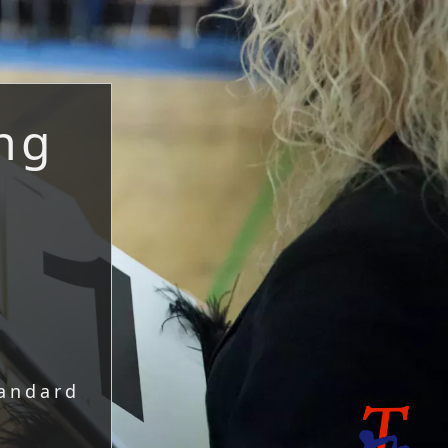
ng
andard