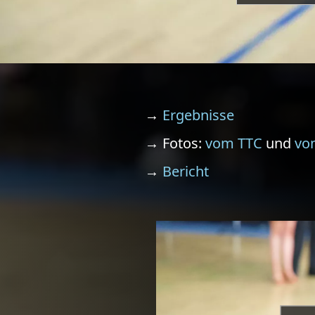
→
Ergebnisse
→ Fotos:
vom TTC
und
vo
→
Bericht